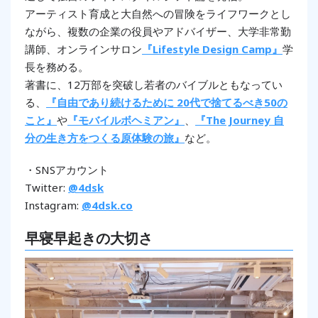
アーティスト育成と大自然への冒険をライフワークとし
ながら、複数の企業の役員やアドバイザー、大学非常勤
講師、オンラインサロン
『Lifestyle Design Camp』
学
長を務める。
著書に、12万部を突破し若者のバイブルともなってい
る、
『自由であり続けるために 20代で捨てるべき50の
こと』
や
『モバイルボヘミアン』
、
『The Journey 自
分の生き方をつくる原体験の旅』
など。
・SNSアカウント
Twitter:
@4dsk
Instagram:
@4dsk.co
早寝早起きの大切さ