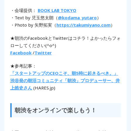
・会場提供：
BOOK LAB TOKYO
・Text by 児玉悠太朗（
@kodama_yutaro
）
・Photo by 矢野拓実（
https://takumiyano.com
）
★朝渋のFacebookとTwitterはコチラ！よかったらフォ
ローしてください(^o^)
Facebook
/
Twitter
★参考記事：
「スタートアップのCEOこそ、朝5時に起きるべき。」
渋谷発の朝活コミュニティ「朝渋」プロデューサー、井
上皓史さん
(HARES.jp)
朝渋をオンラインで楽しもう！