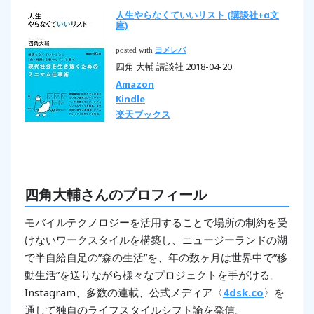
人生やらなくていいリスト (講談社+α文
庫)
posted with
ヨメレバ
四角 大輔 講談社 2018-04-20
Amazon
Kindle
楽天ブックス
四角大輔さんのプロフィール
モバイルテクノロジーを活用することで場所の制約を受
けないワークスタイルを構築し、ニュージーランドの湖
で半自給自足の”森の生活”を、年の数ヶ月は世界中で”移
動生活”を送りながら様々なプロジェクトを手がける。
Instagram、多数の連載、公式メディア〈
4dsk.co
〉を
通して独自のライフスタイルシフト論を発信。