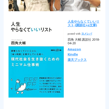
人生やらなくていいリ
スト (講談社+α文庫)
posted with
ヨメレバ
四角 大輔 講談社 2018-
04-20
Amazon
Kindle
楽天ブックス