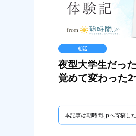
朝活
夜型大学生だっ
覚めて変わった2
本記事は朝時間.jpへ寄稿し