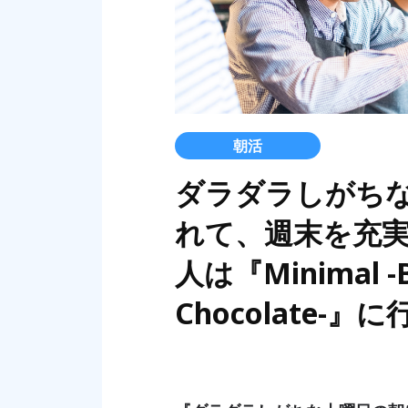
朝活
ダラダラしがち
れて、週末を充
人は『Minimal -B
Chocolate-