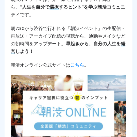
ら、
“人生を自分で
選択
するヒント”を学ぶ朝活コミュニ
ティ
です。
朝7:30から渋谷で行われる「朝渋イベント」の生配信・
再放送・アーカイブ配信の視聴から、通勤やメイクなど
の朝時間をアップデート。
早起きから、自分の人生を
経
営
しよう！
朝渋オンライン公式サイトは
こちら
。