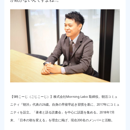
【5時こーじ（ごじこーじ）】株式会社Morning Labo 取締役。朝活コミュ
ニティ『朝渋』代表の26歳。自身の早寝早起き習慣を基に、2017年にコミュ
ニティを設立。「著者と語る読書会」を中心に話題を集める。2018年7月
末、「日本の朝を変える」を理念に掲げ、現在200名のメンバーと活動。