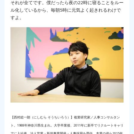
それが全てです。僕だったら夜の22時に寝ることをルー
ル化しているから、毎朝
5時に元気よく起きれるわけで
すよ。
【西村総一朗（にしむら そうちいろう）】複業研究家／人事コンサルタン
ト。1988年神奈川県生まれ。大学卒業後、2011年に新卒でリクルートキャリ
アに入社後、法人営業・新規事業開発・人事採用を歴任。本業の傍ら2015年