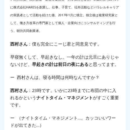
に株式会社HARESを創業し、仕事、子育て、社外活動などパラレルキャリア
の実践者として活動を続けた後、2017年1月に独立。独立後は複業研究家と
して、働き方改革の専門家として個人・企業向けにコンサルティングを行
う。朝渋共同創業者。
西村さん
：僕も完全にこーじ君と同意見です。
早寝無くして、早起きなし。一年の計は元旦にありじゃ
ないけど、
早起きの計は前日の夜にある
と思ってます。
ー 西村さんは、寝る時間は何時なんですか？
西村さん
：23時です。いかに23時までに布団の中に入
れるかという
ナイトタイム・マネジメント
がすごく重要
です。
ー （ナイトタイム・マネジメント…。カッコいいワー
ドが出てきた…）